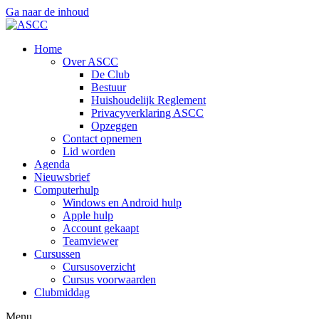
Ga naar de inhoud
Home
Over ASCC
De Club
Bestuur
Huishoudelijk Reglement
Privacyverklaring ASCC
Opzeggen
Contact opnemen
Lid worden
Agenda
Nieuwsbrief
Computerhulp
Windows en Android hulp
Apple hulp
Account gekaapt
Teamviewer
Cursussen
Cursusoverzicht
Cursus voorwaarden
Clubmiddag
Menu